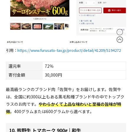
引用：
https://www.furusato-tax.jp/product/detail/41209/5194272
還元率
72％
寄付金額
30,000円
最高級ランクのブランド肉「佐賀牛」をお届けします。佐賀牛
は、全国に約300以上もある黒毛和種ブランド牛の中でトップク
ラスのお肉です。
やわらかくて上品な味わいと至福の旨味が特
徴
。400グラムまたは600グラムから選べます。
10. 熊野牛 トマホーク 900g | 和牛