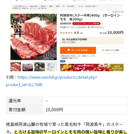
引用：
https://www.satofull.jp/products/detail.php?
product_id=3117085
還元率
–
寄付金額
10,000円
徳島県阿波山麓の牧場で育った黒毛和牛「阿波黒牛」のステー
キ。
とろける旨味のサーロインとモモ肉の強い旨味と香りが楽し