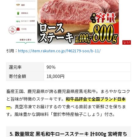
引用：
https://item.rakuten.co.jp/f462179-soo/b-11/
還元率
90％
寄付金額
18,000円
畜産王国、鹿児島県が誇る鹿児島県産黒毛和牛。まろやかなコク
と旨味が特徴のステーキです。
和牛品評会で全国ブランド日本
一
。真空冷凍でお届けするので食べる直前まで新鮮さを保ちま
す。風味豊かな調味料「曽於市特産柚子こしょう」付き。
5. 数量限定 黒毛和牛ロースステーキ 計800g 宮崎育ち