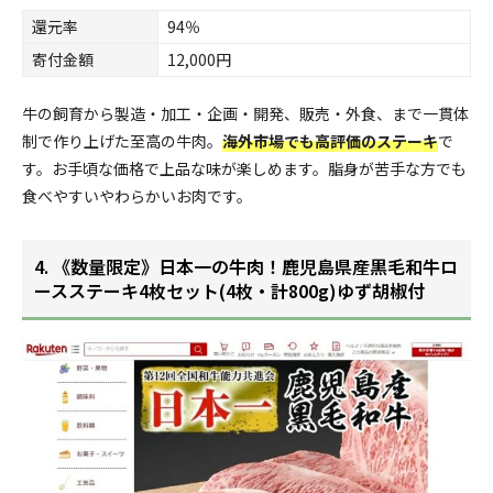
還元率
94％
寄付金額
12,000円
牛の飼育から製造・加工・企画・開発、販売・外食、まで一貫体
制で作り上げた至高の牛肉。
海外市場でも高評価のステーキ
で
す。お手頃な価格で上品な味が楽しめます。脂身が苦手な方でも
食べやすいやわらかいお肉です。
4. 《数量限定》日本一の牛肉！鹿児島県産黒毛和牛ロ
ースステーキ4枚セット(4枚・計800g)ゆず胡椒付