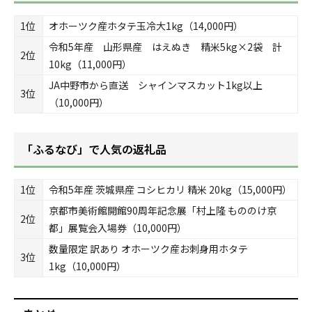
1位
オホーツク産ホタテ玉冷大1kg（14,000円）
令和5年産 山形県産 はえぬき 精米5kg×2袋 計
2位
10kg（11,000円）
JA中野市から直送 シャインマスカット1kg以上
3位
（10,000円）
「ふるなび」で人気の返礼品
1位
令和5年産 茨城県産 コシヒカリ 精米 20kg（15,000円）
京都市美術館開館90周年記念展「村上隆 もののけ京
2位
都」展覧会入場券（10,000円）
数量限定 訳あり オホーツク産お刺身用ホタテ
3位
1kg（10,000円）