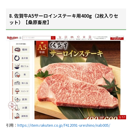
8. 佐賀牛A5サーロインステーキ用400g（2枚入りセ
ット）【桑原畜産】
引用：
https://item.rakuten.co.jp/f412091-ureshino/nab005/