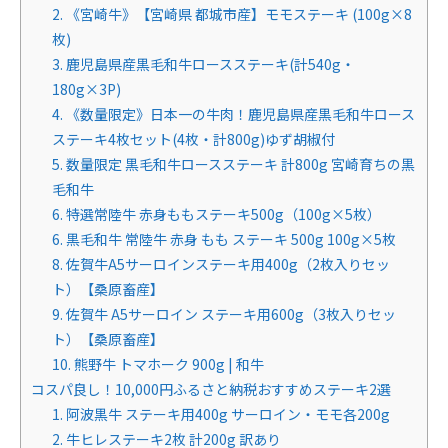
2. 《宮崎牛》【宮崎県 都城市産】モモステーキ (100g×8
枚)
3. 鹿児島県産黒毛和牛ロースステーキ(計540g・
180g×3P)
4. 《数量限定》日本一の牛肉！鹿児島県産黒毛和牛ロース
ステーキ4枚セット(4枚・計800g)ゆず胡椒付
5. 数量限定 黒毛和牛ロースステーキ 計800g 宮崎育ちの黒
毛和牛
6. 特選常陸牛 赤身ももステーキ500g（100g×5枚）
6. 黒毛和牛 常陸牛 赤身 もも ステーキ 500g 100g×5枚
8. 佐賀牛A5サーロインステーキ用400g（2枚入りセッ
ト）【桑原畜産】
9. 佐賀牛 A5サーロイン ステーキ用600g（3枚入りセッ
ト）【桑原畜産】
10. 熊野牛 トマホーク 900g | 和牛
コスパ良し！10,000円ふるさと納税おすすめステーキ2選
1. 阿波黒牛 ステーキ用400g サーロイン・モモ各200g
2. 牛ヒレステーキ2枚 計200g 訳あり