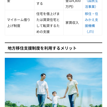
金
金は4,800
（国民生
する
万円）
活事業）
住宅を借上げま
移住・住
マイホーム借り
たは賃貸住宅と
みかえ支
家賃収入
上げ制度
して転貸するた
援機構
めの支援
（JTI）
地方移住支援制度を利用するメリット