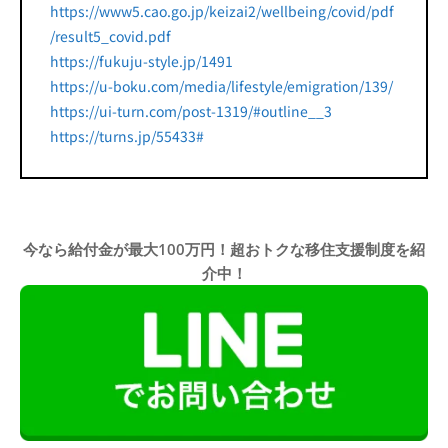
https://www5.cao.go.jp/keizai2/wellbeing/covid/pdf
/result5_covid.pdf
https://fukuju-style.jp/1491
https://u-boku.com/media/lifestyle/emigration/139/
https://ui-turn.com/post-1319/#outline__3
https://turns.jp/55433#
今なら給付金が最大100万円！超おトクな移住支援制度を紹
介中！