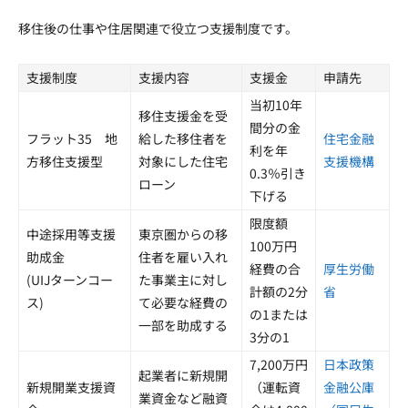
移住後の仕事や住居関連で役立つ支援制度です。
支援制度
支援内容
支援金
申請先
当初10年
移住支援金を受
間分の金
フラット35 地
給した移住者を
住宅金融
利を年
方移住支援型
対象にした住宅
支援機構
0.3％引き
ローン
下げる
限度額
中途採用等支援
東京圏からの移
100万円
助成金
住者を雇い入れ
経費の合
厚生労働
(UIJターンコー
た事業主に対し
計額の2分
省
ス)
て必要な経費の
の1または
一部を助成する
3分の1
7,200万円
日本政策
起業者に新規開
新規開業支援資
（運転資
金融公庫
業資金など融資