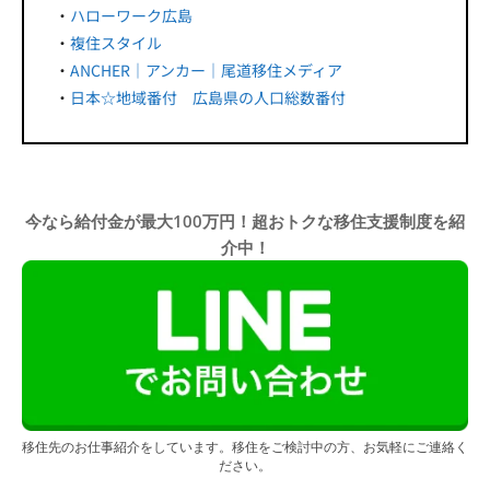
・
ハローワーク広島
・
複住スタイル
・
ANCHER｜アンカー｜尾道移住メディア
・
日本☆地域番付 広島県の人口総数番付
今なら給付金が最大100万円！超おトクな移住支援制度を紹
介中！
移住先のお仕事紹介をしています。移住をご検討中の方、お気軽にご連絡く
ださい。