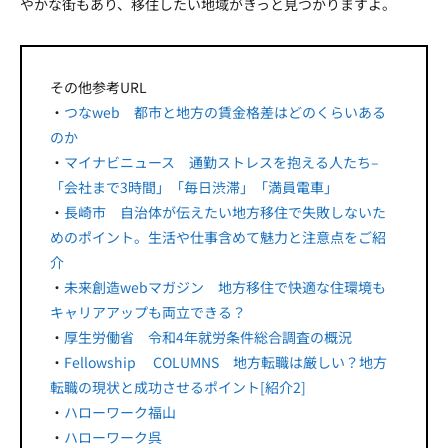
やかな街もあり、移住したい地域がきっと見つかりますよ。
その他参考URL
・
つなweb 都市と地方の賃金格差はどのくらいある
のか
・
マイナビニュース 通勤ストレスを抱える人たち–
「会社まで3時間」「毎日渋滞」「満員電車」
・
長崎市 自治体が伝えたい地方移住で失敗しないた
めのポイント。生活や仕事含めて魅力と注意点をご紹
介
・
未来創造webマガジン 地方移住で快適な住環境も
キャリアアップも両立できる？
・
厚生労働省 令和4年就労条件総合調査の概況
・
Fellowship COLUMNS 地方転職は厳しい？地方
転職の現状と成功させるポイント[紹介2]
・
ハローワーク福山
・
ハローワーク呉